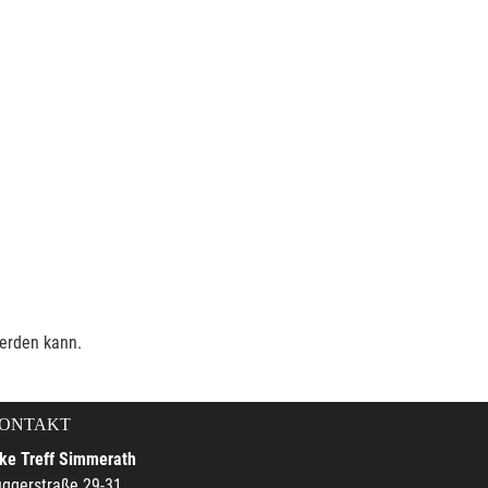
werden kann.
ONTAKT
ke Treff Simmerath
ggerstraße 29-31