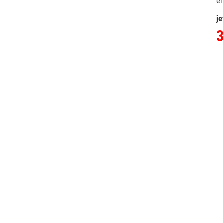
e
je
3