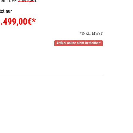
hem. UVP
3.899,00
€*
tzt nur
.499,00
€*
*INKL. MWST
Artikel online nicht bestellbar!