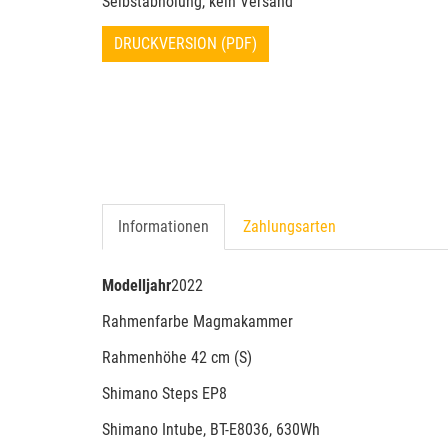
Selbstabholung, kein Versand
DRUCKVERSION (PDF)
Informationen
Zahlungsarten
Modelljahr
2022
Rahmenfarbe Magmakammer
Rahmenhöhe 42 cm (S)
Shimano Steps EP8
Shimano Intube, BT-E8036, 630Wh