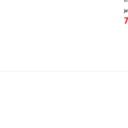
e
je
7