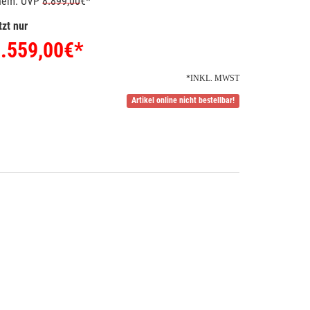
hem. UVP
8.899,00
€*
tzt nur
.559,00
€*
*INKL. MWST
Artikel online nicht bestellbar!