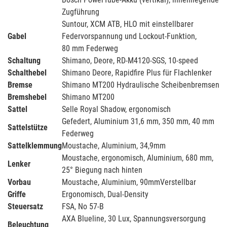
Zugführung
Suntour, XCM ATB, HLO mit einstellbarer
Gabel
Federvorspannung und Lockout-Funktion,
80 mm Federweg
Schaltung
Shimano, Deore, RD-M4120-SGS, 10-speed
Schalthebel
Shimano Deore, Rapidfire Plus für Flachlenker
Bremse
Shimano MT200 Hydraulische Scheibenbremsen
Bremshebel
Shimano MT200
Sattel
Selle Royal Shadow, ergonomisch
Gefedert, Aluminium 31,6 mm, 350 mm, 40 mm
Sattelstütze
Federweg
Sattelklemmung
Moustache, Aluminium, 34,9mm
Moustache, ergonomisch, Aluminium, 680 mm,
Lenker
25° Biegung nach hinten
Vorbau
Moustache, Aluminium, 90mmVerstellbar
Griffe
Ergonomisch, Dual-Density
Steuersatz
FSA, No 57-B
AXA Blueline, 30 Lux, Spannungsversorgung
Beleuchtung